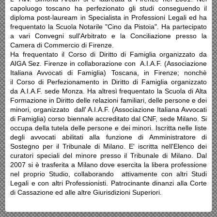
capoluogo toscano ha perfezionato gli studi conseguendo il
diploma post-lauream in Specialista in Professioni Legali ed ha
frequentato la Scuola Notarile "Cino da Pistoia". Ha partecipato
a vari Convegni sull'Arbitrato e la Conciliazione presso la
Camera di Commercio di Firenze.
Ha frequentato il Corso di Diritto di Famiglia organizzato da
AIGA Sez. Firenze in collaborazione con A.I.A.F. (Associazione
Italiana Avvocati di Famiglia) Toscana, in Firenze; nonchè
il Corso di Perfezionamento in Diritto di Famiglia organizzato
da A.I.A.F. sede Monza. Ha altresì frequentato la Scuola di Alta
Formazione in Diritto delle relazioni familiari, delle persone e dei
minori, organizzato dall' A.I.A.F. (Associazione Italiana Avvocati
di Famiglia) corso biennale accreditato dal CNF, sede Milano. Si
occupa della tutela delle persone e dei minori. Iscritta nelle liste
degli avvocati abilitati alla funzione di Amministratore di
Sostegno per il Tribunale di Milano. E' iscritta nell'Elenco dei
curatori speciali del minore presso il Tribunale di Milano. Dal
2007 si è trasferita a Milano dove esercita la libera professione
nel proprio Studio, collaborando attivamente con altri Studi
Legali e con altri Professionisti. Patrocinante dinanzi alla Corte
di Cassazione ed alle altre Giurisdizioni Superiori.