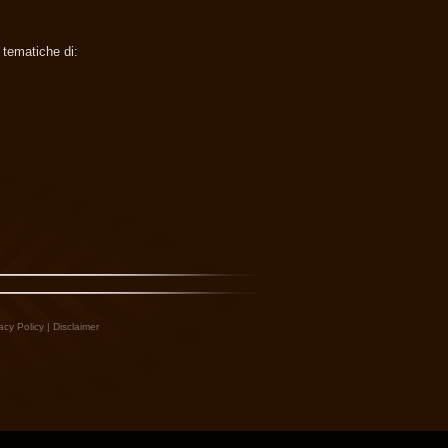
 tematiche di:
acy Policy
|
Disclaimer